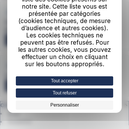
Fichiers
notre site. Cette liste vous est
horaires
289.72 Ko
Document .PDF
présentée par catégories
(cookies techniques, de mesure
Ligne 20 - Horaires du 6 juillet au 31 août
d’audience et autres cookies).
2026.pdf
Les cookies techniques ne
Télécharger
peuvent pas être refusés. Pour
les autres cookies, vous pouvez
effectuer un choix en cliquant
sur les boutons appropriés.
1.97 Mo
Document .PDF
Ligne 20 - Plan
Tout accepter
Télécharger
Tout refuser
Communes associées
Personnaliser
Brest
Gouesnou