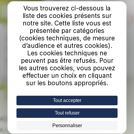
Vous trouverez ci-dessous la
liste des cookies présents sur
notre site. Cette liste vous est
présentée par catégories
(cookies techniques, de mesure
Une question ?
d’audience et autres cookies).
02 98 80 30 30
Les cookies techniques ne
peuvent pas être refusés. Pour
Bibus est le service de mobilités durables de Brest
métropole, opéré par le Groupe RATP.
les autres cookies, vous pouvez
effectuer un choix en cliquant
sur les boutons appropriés.
Tout accepter
Tout refuser
Adresse
Personnaliser
Boutique Bibus