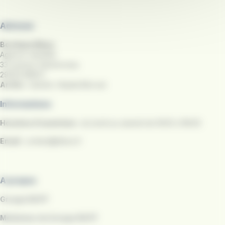
Adresse
Boutique Bibus
Agence clientèle
33 avenue Clemenceau
29200 BREST
Arrêts :
Liberté, Hôpital Morvan
Informations
Horaires d'ouverture :
du lundi au samedi de 9h30 à 18h30
Email
:
contact@bibus.fr
A propos
Groupe RATP
Médiateur du Groupe RATP