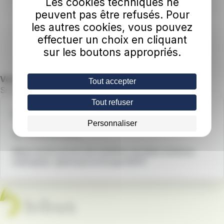
Les cookies techniques ne
peuvent pas être refusés. Pour
les autres cookies, vous pouvez
J'accède à la boutique en ligne
effectuer un choix en cliquant
sur les boutons appropriés.
Vous avez des questions ?
Tout accepter
Si vous avez besoin d'aide pour vous connecter,
contactez-nous à
contact@bibus.fr
.
Tout refuser
Une question ?
Personnaliser
02 98 80 30 30
Bibus est le service de mobilités durables de Brest
métropole, opéré par le Groupe RATP.