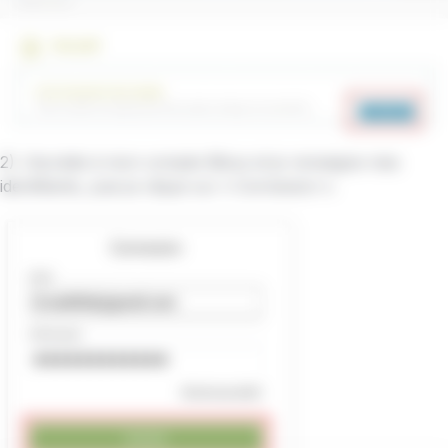
2) J’accède à mon compte Bibus et je renseigne mes
identifiants, puis je clique sur « Connexion ».