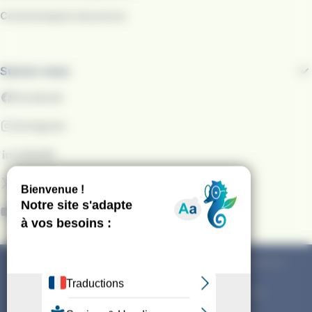
Communiqués de presse
Suivez-nous
Facebook
Instagram
LinkedIn
X
YouTube
Mentions légales
Conditions générales d'utilisation
Conditions générales de vente
Conditions générales de paiement d'amendes
Politique de gestion des cookies