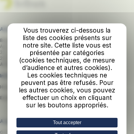
Adresse
Vous trouverez ci-dessous la
liste des cookies présents sur
Boutique Bibus
notre site. Cette liste vous est
Agence clientèle
présentée par catégories
33 avenue Clemenceau
29200 BREST
(cookies techniques, de mesure
Arrêts :
Liberté, Hôpital Morvan
d’audience et autres cookies).
Les cookies techniques ne
Informations
peuvent pas être refusés. Pour
Horaires d'ouverture :
du lundi au samedi de 9h30 à 18h30
les autres cookies, vous pouvez
effectuer un choix en cliquant
Email
:
contact@bibus.fr
sur les boutons appropriés.
A propos
Tout accepter
Groupe RATP