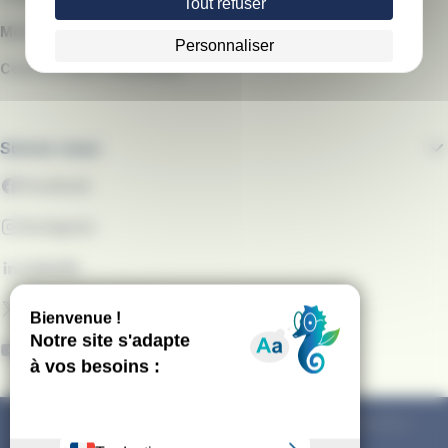
Tout refuser
Médiateur du Groupe RATP
Personnaliser
Communiqués de presse
Suivez-nous
Facebook
Instagram
LinkedIn
X
YouTube
Mentions légales
Conditions générales d'utilisation
Conditions générales de vente