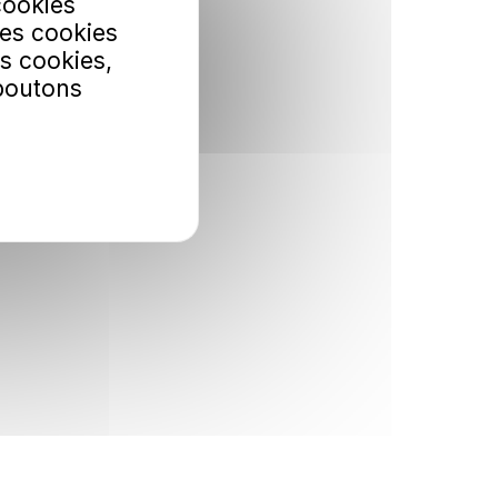
cookies
Les cookies
s cookies,
 boutons